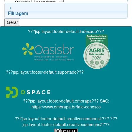
Ordem:
Filtragem
???jsp.layout.footer-default.indexado???
???jsp.layout.footer-default.suportado???
???jsp.layout.footer-default.embrapa???
SAC:
https://www.embrapa.br/fale-conosco
???jsp.layout.footer-default.creativecommons1???
???
jsp.layout.footer-default.creativecommons2???