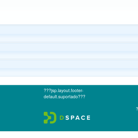
???jsp.layout.footer-
default.suportado???
?