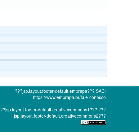
???jsp.layout.footer-default.embrapa???
SAC:
https://www.embrapa.br/fale-conosco
??jsp.layout.footer-default.creativecommons1???
???
jsp.layout.footer-default.creativecommons2???