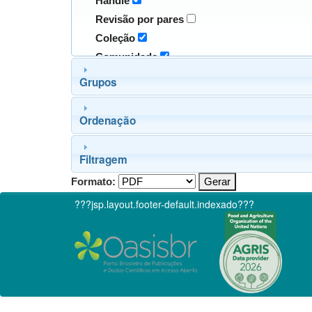
Handle
Revisão por pares
Coleção
Comunidade
Grupos
Ordenação
Filtragem
Formato:
???jsp.layout.footer-default.indexado???