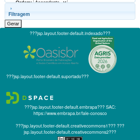
Ordem:
Filtragem
???jsp.layout.footer-default.indexado???
???jsp.layout.footer-default.suportado???
???jsp.layout.footer-default.embrapa???
SAC:
https://www.embrapa.br/fale-conosco
???jsp.layout.footer-default.creativecommons1???
???
jsp.layout.footer-default.creativecommons2???