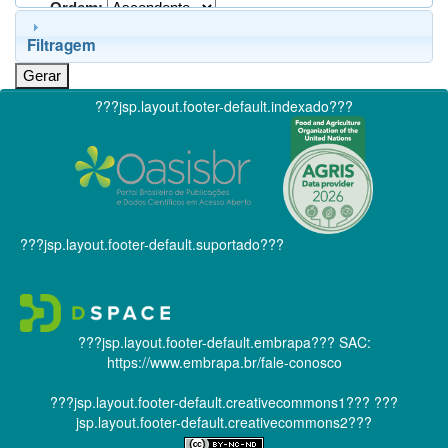
Ordem:
Filtragem
???jsp.layout.footer-default.indexado???
???jsp.layout.footer-default.suportado???
???jsp.layout.footer-default.embrapa???
SAC:
https://www.embrapa.br/fale-conosco
???jsp.layout.footer-default.creativecommons1???
???
jsp.layout.footer-default.creativecommons2???