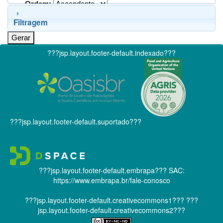
Ordem:
Filtragem
???jsp.layout.footer-default.indexado???
???jsp.layout.footer-default.suportado???
???jsp.layout.footer-default.embrapa???
SAC:
https://www.embrapa.br/fale-conosco
???jsp.layout.footer-default.creativecommons1???
???
jsp.layout.footer-default.creativecommons2???