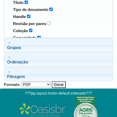
Título
Tipo de documento
Handle
Revisão por pares
Coleção
Comunidade
Grupos
Ordenação
Filtragem
Formato:
???jsp.layout.footer-default.indexado???