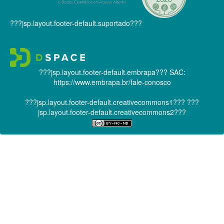
???jsp.layout.footer-default.suportado???
???jsp.layout.footer-default.embrapa???
SAC:
https://www.embrapa.br/fale-conosco
???jsp.layout.footer-default.creativecommons1???
???
jsp.layout.footer-default.creativecommons2???