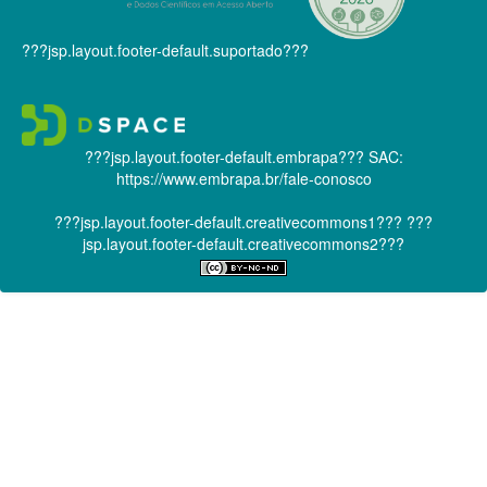
???jsp.layout.footer-default.suportado???
???jsp.layout.footer-default.embrapa???
SAC:
https://www.embrapa.br/fale-conosco
???jsp.layout.footer-default.creativecommons1???
???
jsp.layout.footer-default.creativecommons2???