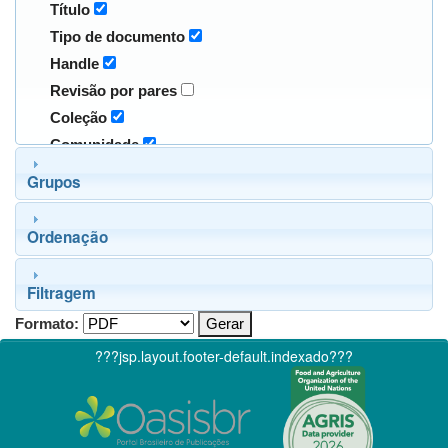
Título
Tipo de documento
Handle
Revisão por pares
Coleção
Comunidade
Grupos
Ordenação
Filtragem
Formato:
???jsp.layout.footer-default.indexado???