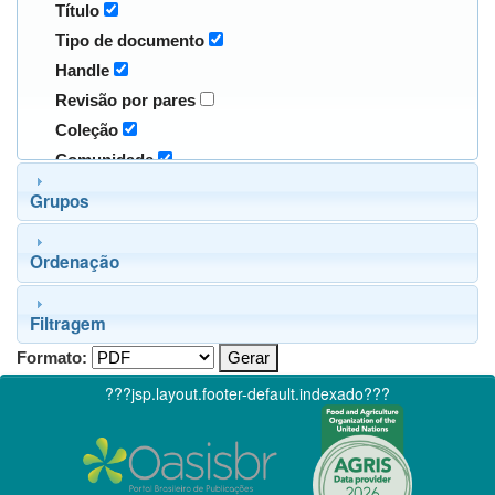
Título
Tipo de documento
Handle
Revisão por pares
Coleção
Comunidade
Grupos
Ordenação
Filtragem
Formato:
???jsp.layout.footer-default.indexado???