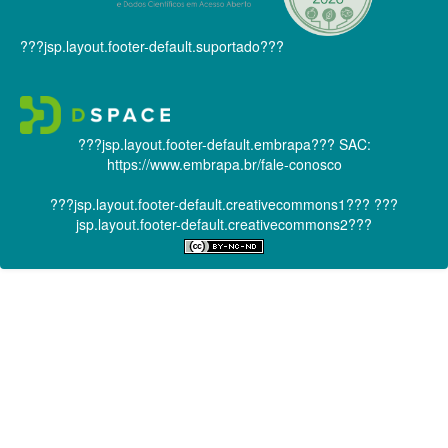
???jsp.layout.footer-default.suportado???
???jsp.layout.footer-default.embrapa???
SAC:
https://www.embrapa.br/fale-conosco
???jsp.layout.footer-default.creativecommons1???
???
jsp.layout.footer-default.creativecommons2???