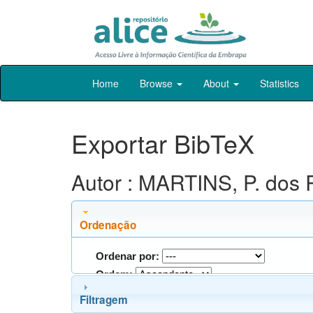
Skip
Home
Browse
About
Statistics
navigation
Exportar BibTeX
Autor : MARTINS, P. dos 
Ordenação
Ordenar por:
Ordem:
Filtragem