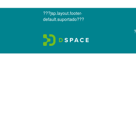
???jsp.layout.footer-
default.suportado???
?