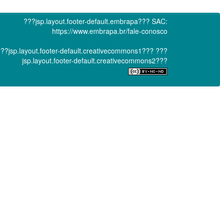
???jsp.layout.footer-default.embrapa???
SAC:
https://www.embrapa.br/fale-conosco
??jsp.layout.footer-default.creativecommons1???
???
jsp.layout.footer-default.creativecommons2???