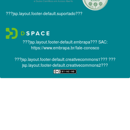
???jsp.layout.footer-default.suportado???
???jsp.layout.footer-default.embrapa???
SAC:
https://www.embrapa.br/fale-conosco
???jsp.layout.footer-default.creativecommons1???
???
jsp.layout.footer-default.creativecommons2???