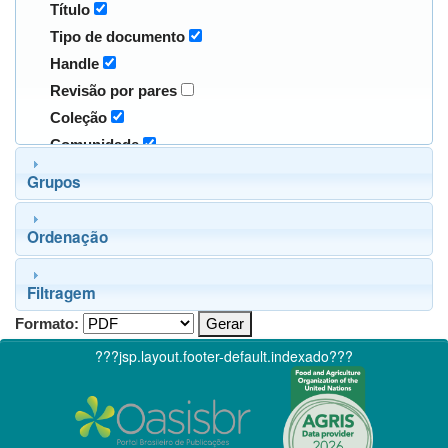
Título
Tipo de documento
Handle
Revisão por pares
Coleção
Comunidade
Grupos
Ordenação
Filtragem
Formato:
???jsp.layout.footer-default.indexado???