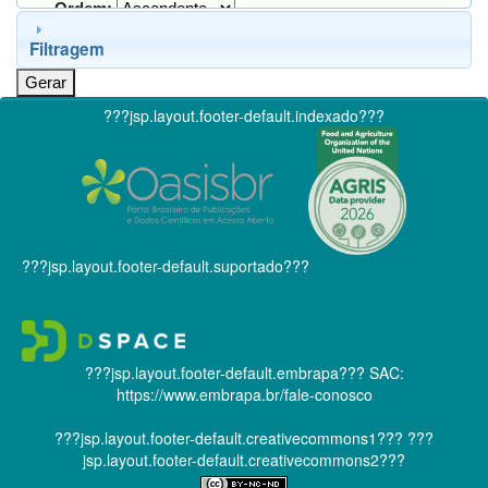
Ordem:
Filtragem
???jsp.layout.footer-default.indexado???
???jsp.layout.footer-default.suportado???
???jsp.layout.footer-default.embrapa???
SAC:
https://www.embrapa.br/fale-conosco
???jsp.layout.footer-default.creativecommons1???
???
jsp.layout.footer-default.creativecommons2???