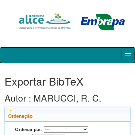
Skip
navigation
Exportar BibTeX
Autor : MARUCCI, R. C.
Ordenação
Ordenar por: