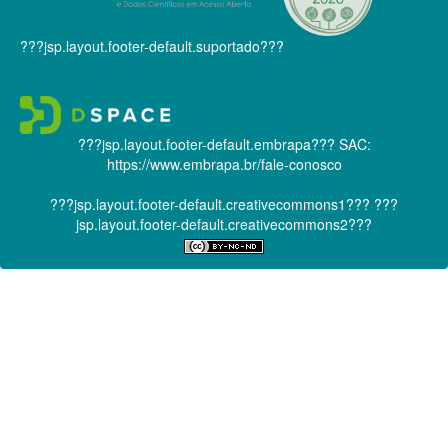
???jsp.layout.footer-default.suportado???
???jsp.layout.footer-default.embrapa???
SAC:
https://www.embrapa.br/fale-conosco
???jsp.layout.footer-default.creativecommons1???
???
jsp.layout.footer-default.creativecommons2???