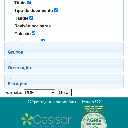
Título
Tipo de documento
Handle
Revisão por pares
Coleção
Comunidade
Grupos
Ordenação
Filtragem
Formato:
???jsp.layout.footer-default.indexado???