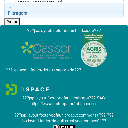
Ordem:
Filtragem
???jsp.layout.footer-default.indexado???
???jsp.layout.footer-default.suportado???
???jsp.layout.footer-default.embrapa???
SAC:
https://www.embrapa.br/fale-conosco
???jsp.layout.footer-default.creativecommons1???
???
jsp.layout.footer-default.creativecommons2???