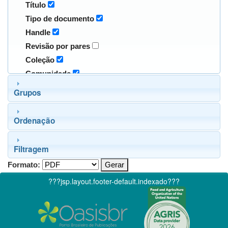
Título
Tipo de documento
Handle
Revisão por pares
Coleção
Comunidade
Grupos
Ordenação
Filtragem
Formato:
???jsp.layout.footer-default.indexado???