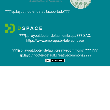
???jsp.layout.footer-default.suportado???
???jsp.layout.footer-default.embrapa???
SAC:
https://www.embrapa.br/fale-conosco
???jsp.layout.footer-default.creativecommons1???
???
jsp.layout.footer-default.creativecommons2???