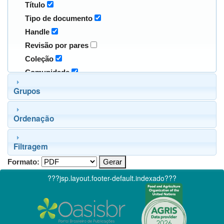
Título
Tipo de documento
Handle
Revisão por pares
Coleção
Comunidade
Grupos
Ordenação
Filtragem
Formato:
???jsp.layout.footer-default.indexado???