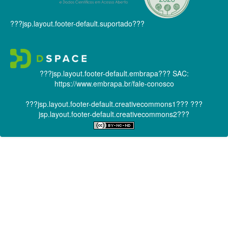
???jsp.layout.footer-default.suportado???
???jsp.layout.footer-default.embrapa???
SAC:
https://www.embrapa.br/fale-conosco
???jsp.layout.footer-default.creativecommons1???
???
jsp.layout.footer-default.creativecommons2???