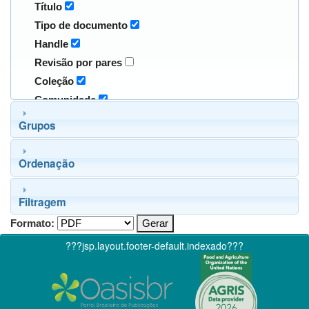
Título
Tipo de documento
Handle
Revisão por pares
Coleção
Comunidade
Grupos
Ordenação
Filtragem
Formato:
???jsp.layout.footer-default.indexado???