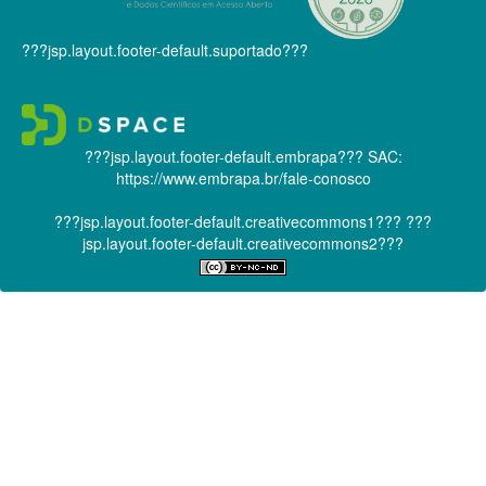
???jsp.layout.footer-default.suportado???
???jsp.layout.footer-default.embrapa???
SAC:
https://www.embrapa.br/fale-conosco
???jsp.layout.footer-default.creativecommons1???
???
jsp.layout.footer-default.creativecommons2???