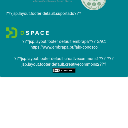
???jsp.layout.footer-default.suportado???
???jsp.layout.footer-default.embrapa???
SAC:
https://www.embrapa.br/fale-conosco
???jsp.layout.footer-default.creativecommons1???
???
jsp.layout.footer-default.creativecommons2???