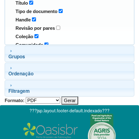
Título
Tipo de documento
Handle
Revisão por pares
Coleção
Comunidade
Grupos
Ordenação
Filtragem
Formato:
???jsp.layout.footer-default.indexado???