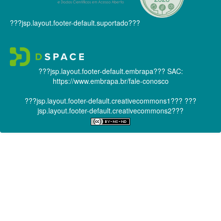
???jsp.layout.footer-default.suportado???
???jsp.layout.footer-default.embrapa???
SAC:
https://www.embrapa.br/fale-conosco
???jsp.layout.footer-default.creativecommons1???
???
jsp.layout.footer-default.creativecommons2???