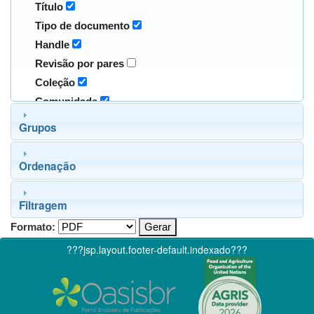
Título
Tipo de documento
Handle
Revisão por pares
Coleção
Comunidade
Grupos
Ordenação
Filtragem
Formato:
???jsp.layout.footer-default.indexado???