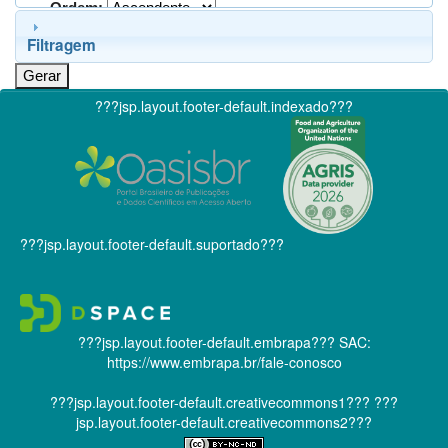
Ordem:
Filtragem
???jsp.layout.footer-default.indexado???
???jsp.layout.footer-default.suportado???
???jsp.layout.footer-default.embrapa???
SAC:
https://www.embrapa.br/fale-conosco
???jsp.layout.footer-default.creativecommons1???
???
jsp.layout.footer-default.creativecommons2???