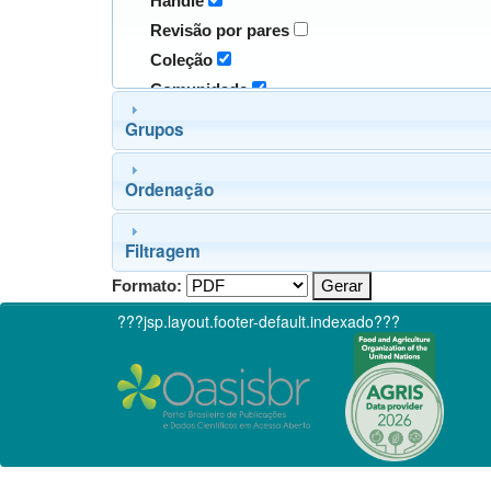
Handle
Revisão por pares
Coleção
Comunidade
Grupos
Ordenação
Filtragem
Formato:
???jsp.layout.footer-default.indexado???