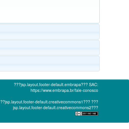
???jsp.layout.footer-default.embrapa???
SAC:
https://www.embrapa.br/fale-conosco
??jsp.layout.footer-default.creativecommons1???
???
jsp.layout.footer-default.creativecommons2???