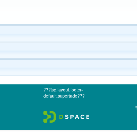
???jsp.layout.footer-
default.suportado???
?