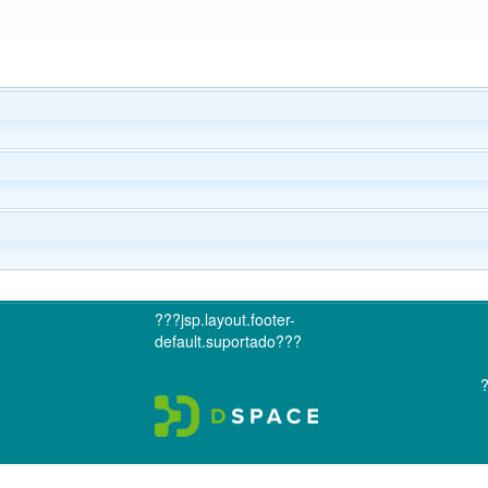
???jsp.layout.footer-
default.suportado???
?