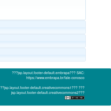
???jsp.layout.footer-default.embrapa???
SAC:
https://www.embrapa.br/fale-conosco
??jsp.layout.footer-default.creativecommons1???
???
jsp.layout.footer-default.creativecommons2???