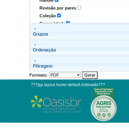
Handle
Revisão por pares
Coleção
Comunidade
Grupos
Ordenação
Filtragem
Formato:
???jsp.layout.footer-default.indexado???