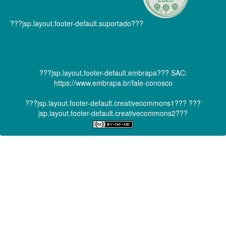
???jsp.layout.footer-default.suportado???
???jsp.layout.footer-default.embrapa???
SAC:
https://www.embrapa.br/fale-conosco
???jsp.layout.footer-default.creativecommons1???
???
jsp.layout.footer-default.creativecommons2???