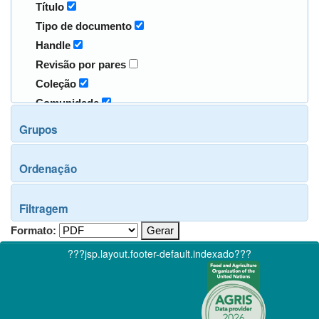
Título
Tipo de documento
Handle
Revisão por pares
Coleção
Comunidade
Grupos
Ordenação
Filtragem
Formato:
???jsp.layout.footer-default.indexado???