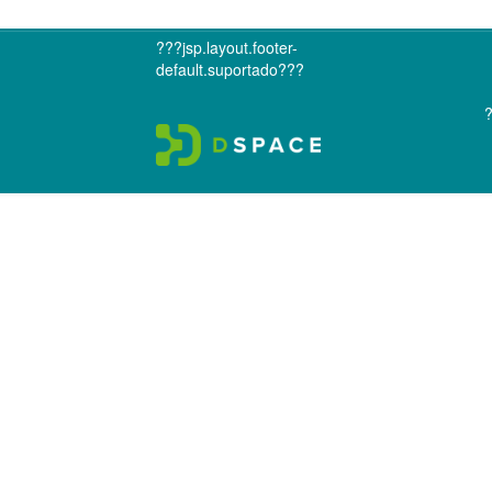
???jsp.layout.footer-
default.suportado???
?