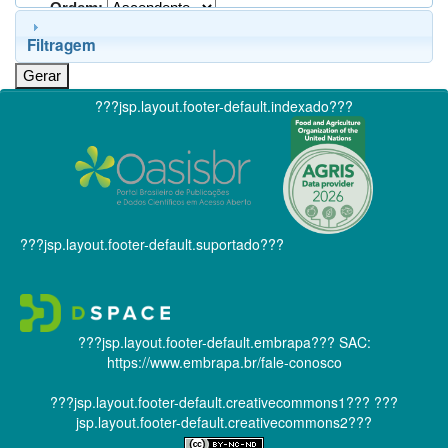
Ordem:
Filtragem
???jsp.layout.footer-default.indexado???
???jsp.layout.footer-default.suportado???
???jsp.layout.footer-default.embrapa???
SAC:
https://www.embrapa.br/fale-conosco
???jsp.layout.footer-default.creativecommons1???
???
jsp.layout.footer-default.creativecommons2???