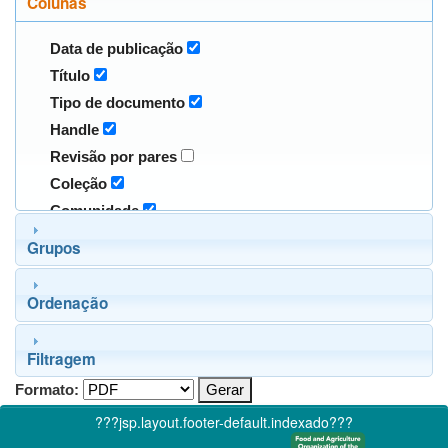
Colunas
Data de publicação
Título
Tipo de documento
Handle
Revisão por pares
Coleção
Comunidade
Grupos
Ordenação
Filtragem
Formato:
???jsp.layout.footer-default.indexado???