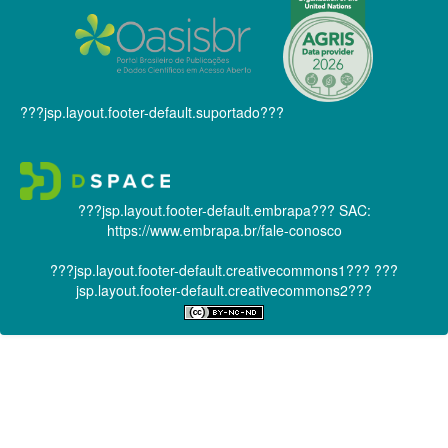
???jsp.layout.footer-default.suportado???
???jsp.layout.footer-default.embrapa???
SAC:
https://www.embrapa.br/fale-conosco
???jsp.layout.footer-default.creativecommons1???
???
jsp.layout.footer-default.creativecommons2???