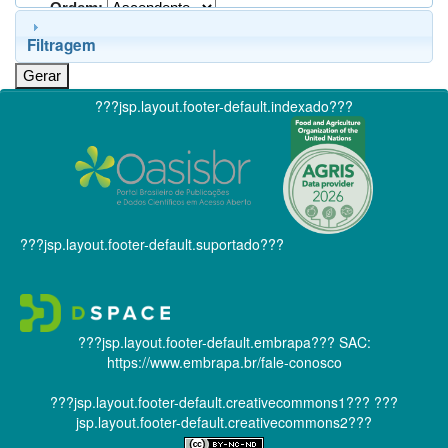
Ordem:
Filtragem
???jsp.layout.footer-default.indexado???
???jsp.layout.footer-default.suportado???
???jsp.layout.footer-default.embrapa???
SAC:
https://www.embrapa.br/fale-conosco
???jsp.layout.footer-default.creativecommons1???
???
jsp.layout.footer-default.creativecommons2???