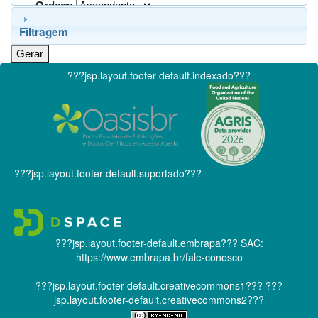
Ordem:
Filtragem
???jsp.layout.footer-default.indexado???
???jsp.layout.footer-default.suportado???
???jsp.layout.footer-default.embrapa???
SAC:
https://www.embrapa.br/fale-conosco
???jsp.layout.footer-default.creativecommons1???
???
jsp.layout.footer-default.creativecommons2???