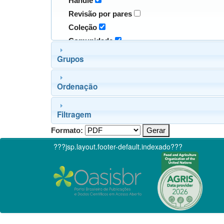
Handle
Revisão por pares
Coleção
Comunidade
Grupos
Ordenação
Filtragem
Formato:
???jsp.layout.footer-default.indexado???