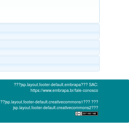
???jsp.layout.footer-default.embrapa???
SAC:
https://www.embrapa.br/fale-conosco
??jsp.layout.footer-default.creativecommons1???
???
jsp.layout.footer-default.creativecommons2???