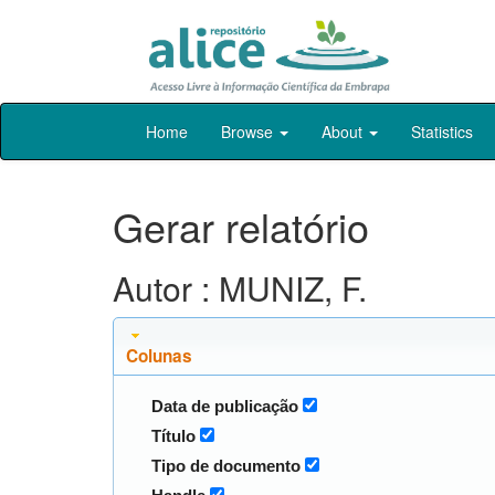
Skip
Home
Browse
About
Statistics
navigation
Gerar relatório
Autor : MUNIZ, F.
Colunas
Data de publicação
Título
Tipo de documento