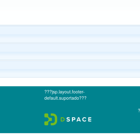
???jsp.layout.footer-
default.suportado???
?