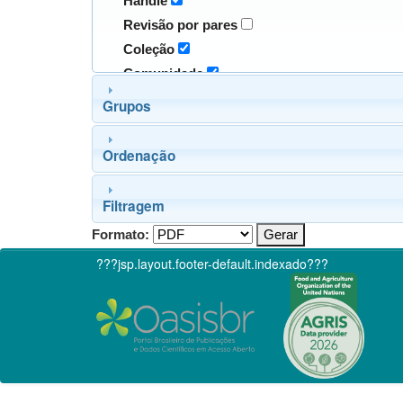
Handle
Revisão por pares
Coleção
Comunidade
Grupos
Ordenação
Filtragem
Formato:
???jsp.layout.footer-default.indexado???