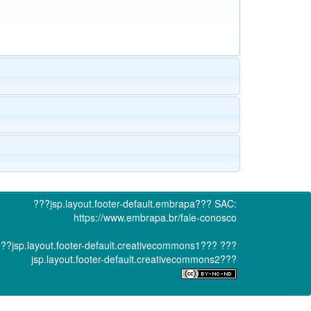
???jsp.layout.footer-default.embrapa???
SAC:
https://www.embrapa.br/fale-conosco
??jsp.layout.footer-default.creativecommons1???
???
jsp.layout.footer-default.creativecommons2???