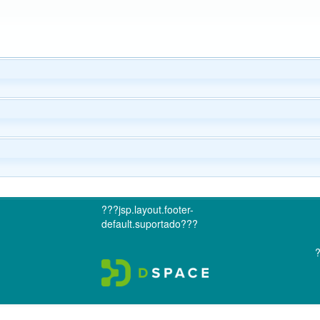
???jsp.layout.footer-
default.suportado???
?