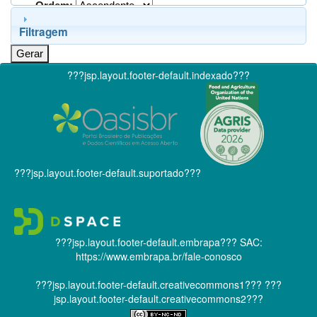
Ordem:
Filtragem
???jsp.layout.footer-default.indexado???
???jsp.layout.footer-default.suportado???
???jsp.layout.footer-default.embrapa???
SAC:
https://www.embrapa.br/fale-conosco
???jsp.layout.footer-default.creativecommons1???
???
jsp.layout.footer-default.creativecommons2???