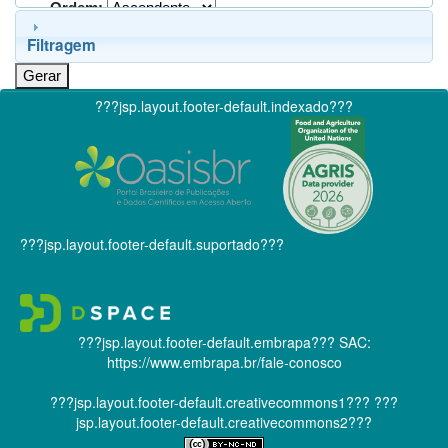
Ordem:
Filtragem
???jsp.layout.footer-default.indexado???
???jsp.layout.footer-default.suportado???
???jsp.layout.footer-default.embrapa???
SAC:
https://www.embrapa.br/fale-conosco
???jsp.layout.footer-default.creativecommons1???
???
jsp.layout.footer-default.creativecommons2???