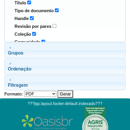
Título
Tipo de documento
Handle
Revisão por pares
Coleção
Comunidade
Grupos
Ordenação
Filtragem
Formato:
???jsp.layout.footer-default.indexado???