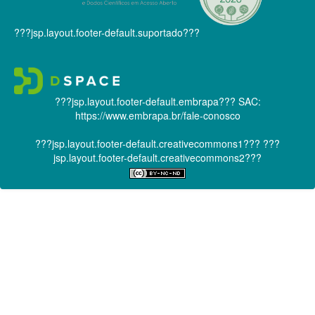
???jsp.layout.footer-default.suportado???
???jsp.layout.footer-default.embrapa???
SAC:
https://www.embrapa.br/fale-conosco
???jsp.layout.footer-default.creativecommons1???
???
jsp.layout.footer-default.creativecommons2???