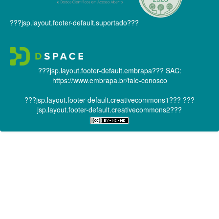
???jsp.layout.footer-default.suportado???
???jsp.layout.footer-default.embrapa???
SAC:
https://www.embrapa.br/fale-conosco
???jsp.layout.footer-default.creativecommons1???
???
jsp.layout.footer-default.creativecommons2???