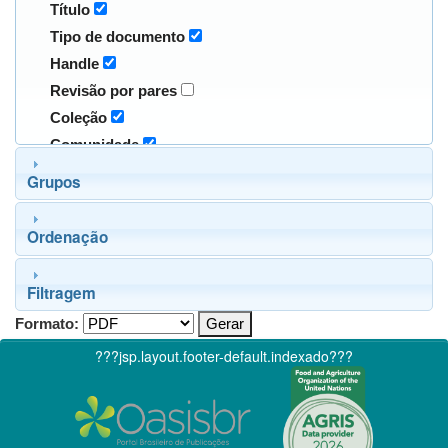
Título
Tipo de documento
Handle
Revisão por pares
Coleção
Comunidade
Grupos
Ordenação
Filtragem
Formato:
???jsp.layout.footer-default.indexado???