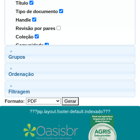
Título
Tipo de documento
Handle
Revisão por pares
Coleção
Comunidade
Grupos
Ordenação
Filtragem
Formato:
???jsp.layout.footer-default.indexado???