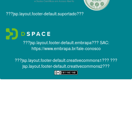
???jsp.layout.footer-default.suportado???
???jsp.layout.footer-default.embrapa???
SAC:
https://www.embrapa.br/fale-conosco
???jsp.layout.footer-default.creativecommons1???
???
jsp.layout.footer-default.creativecommons2???