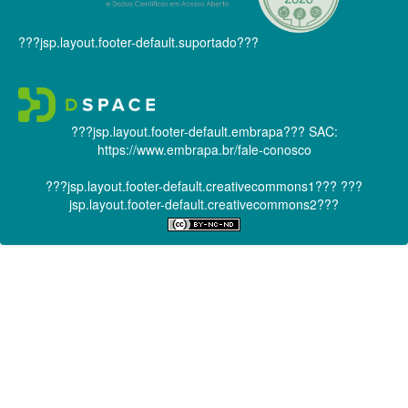
???jsp.layout.footer-default.suportado???
???jsp.layout.footer-default.embrapa???
SAC:
https://www.embrapa.br/fale-conosco
???jsp.layout.footer-default.creativecommons1???
???
jsp.layout.footer-default.creativecommons2???