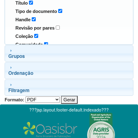
Título
Tipo de documento
Handle
Revisão por pares
Coleção
Comunidade
Grupos
Ordenação
Filtragem
Formato:
???jsp.layout.footer-default.indexado???