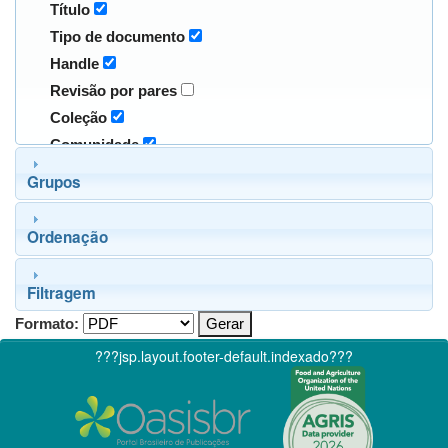
Título
Tipo de documento
Handle
Revisão por pares
Coleção
Comunidade
Grupos
Ordenação
Filtragem
Formato:
???jsp.layout.footer-default.indexado???