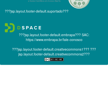
???jsp.layout.footer-default.suportado???
???jsp.layout.footer-default.embrapa???
SAC:
https://www.embrapa.br/fale-conosco
???jsp.layout.footer-default.creativecommons1???
???
jsp.layout.footer-default.creativecommons2???