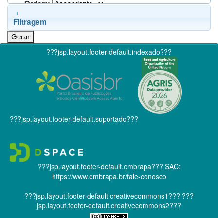
Ordem:
Filtragem
???jsp.layout.footer-default.indexado???
???jsp.layout.footer-default.suportado???
???jsp.layout.footer-default.embrapa???
SAC:
https://www.embrapa.br/fale-conosco
???jsp.layout.footer-default.creativecommons1???
???
jsp.layout.footer-default.creativecommons2???