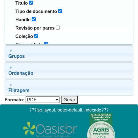
Título
Tipo de documento
Handle
Revisão por pares
Coleção
Comunidade
Grupos
Ordenação
Filtragem
Formato:
???jsp.layout.footer-default.indexado???