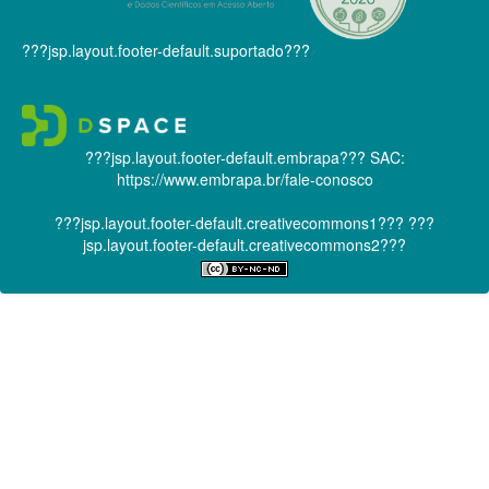
???jsp.layout.footer-default.suportado???
???jsp.layout.footer-default.embrapa???
SAC:
https://www.embrapa.br/fale-conosco
???jsp.layout.footer-default.creativecommons1???
???
jsp.layout.footer-default.creativecommons2???