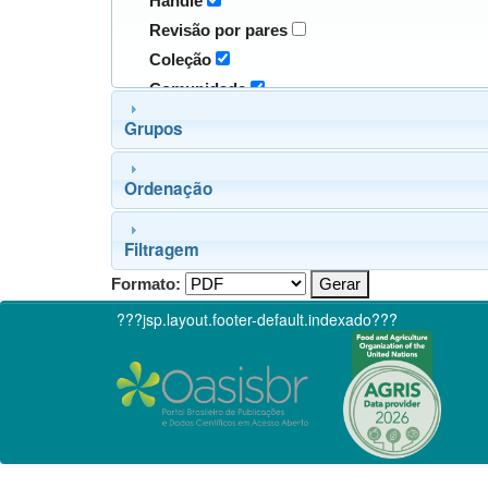
Handle
Revisão por pares
Coleção
Comunidade
Grupos
Ordenação
Filtragem
Formato:
???jsp.layout.footer-default.indexado???