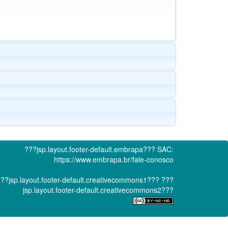
???jsp.layout.footer-default.embrapa???
SAC:
https://www.embrapa.br/fale-conosco
??jsp.layout.footer-default.creativecommons1???
???
jsp.layout.footer-default.creativecommons2???