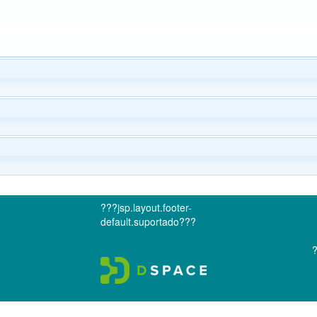
???jsp.layout.footer-
default.suportado???
?