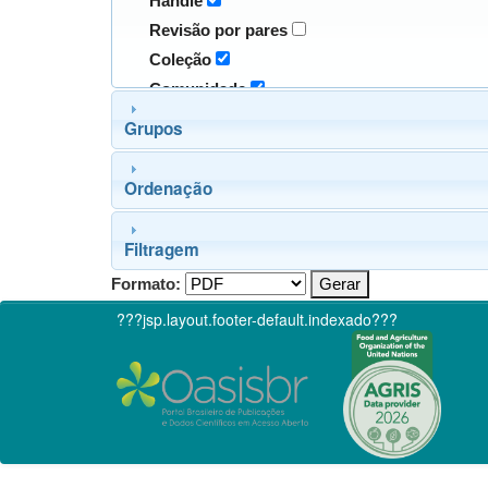
Handle
Revisão por pares
Coleção
Comunidade
Grupos
Ordenação
Filtragem
Formato:
???jsp.layout.footer-default.indexado???