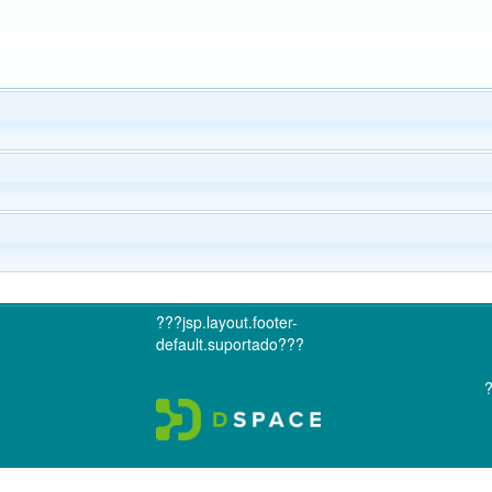
???jsp.layout.footer-
default.suportado???
?