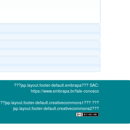
???jsp.layout.footer-default.embrapa???
SAC:
https://www.embrapa.br/fale-conosco
??jsp.layout.footer-default.creativecommons1???
???
jsp.layout.footer-default.creativecommons2???