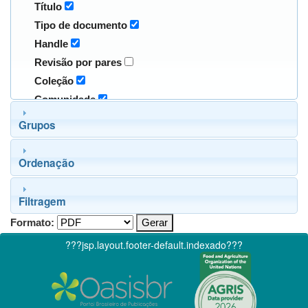
Título
Tipo de documento
Handle
Revisão por pares
Coleção
Comunidade
Grupos
Ordenação
Filtragem
Formato:
???jsp.layout.footer-default.indexado???