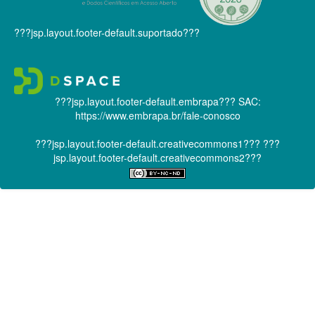
???jsp.layout.footer-default.suportado???
???jsp.layout.footer-default.embrapa???
SAC:
https://www.embrapa.br/fale-conosco
???jsp.layout.footer-default.creativecommons1???
???
jsp.layout.footer-default.creativecommons2???