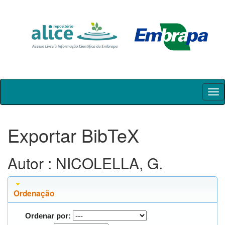
Skip
navigation
Exportar BibTeX
Autor : NICOLELLA, G.
Ordenação
Ordenar por: