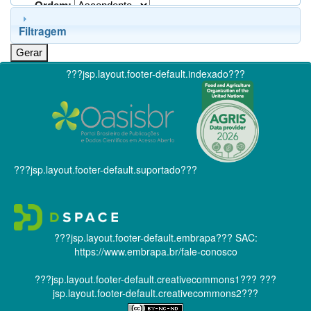
Ordem:
Filtragem
???jsp.layout.footer-default.indexado???
???jsp.layout.footer-default.suportado???
???jsp.layout.footer-default.embrapa???
SAC:
https://www.embrapa.br/fale-conosco
???jsp.layout.footer-default.creativecommons1???
???
jsp.layout.footer-default.creativecommons2???