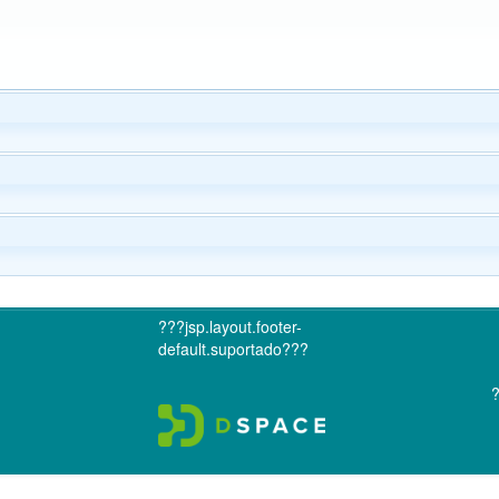
???jsp.layout.footer-
default.suportado???
?