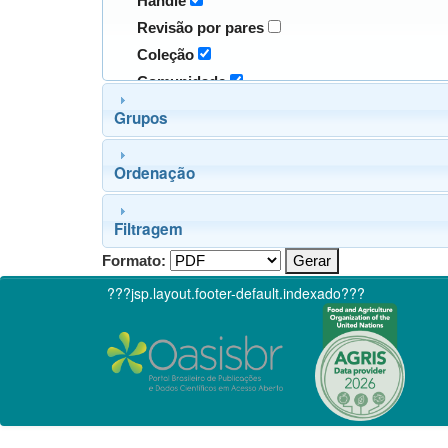
Handle
Revisão por pares
Coleção
Comunidade
Grupos
Ordenação
Filtragem
Formato:
???jsp.layout.footer-default.indexado???