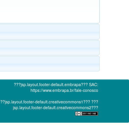
???jsp.layout.footer-default.embrapa???
SAC:
https://www.embrapa.br/fale-conosco
??jsp.layout.footer-default.creativecommons1???
???
jsp.layout.footer-default.creativecommons2???