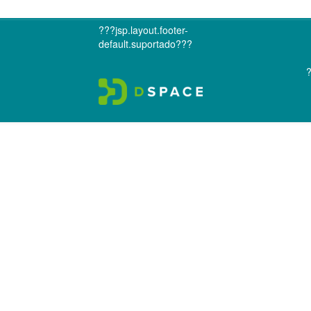
???jsp.layout.footer-
default.suportado???
?