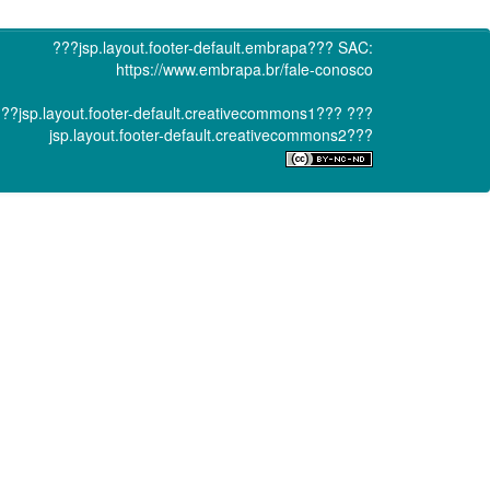
???jsp.layout.footer-default.embrapa???
SAC:
https://www.embrapa.br/fale-conosco
??jsp.layout.footer-default.creativecommons1???
???
jsp.layout.footer-default.creativecommons2???