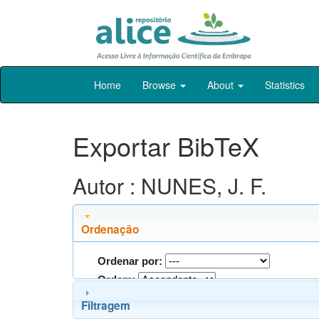
Skip
Home
Browse
About
Statistics
navigation
Exportar BibTeX
Autor : NUNES, J. F.
Ordenação
Ordenar por:
Ordem:
Filtragem