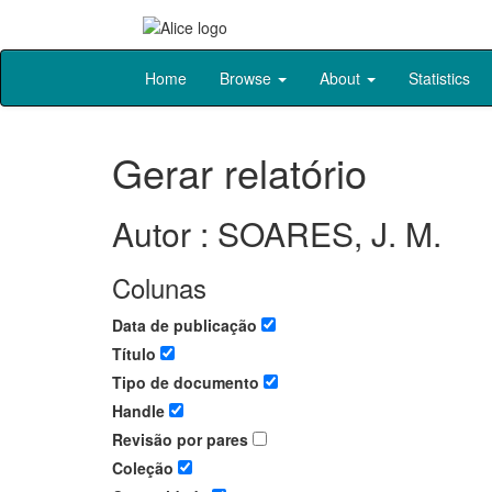
Skip
Home
Browse
About
Statistics
navigation
Gerar relatório
Autor : SOARES, J. M.
Colunas
Data de publicação
Título
Tipo de documento
Handle
Revisão por pares
Coleção