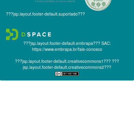
???jsp.layout.footer-default.suportado???
???jsp.layout.footer-default.embrapa???
SAC:
https://www.embrapa.br/fale-conosco
???jsp.layout.footer-default.creativecommons1???
???
jsp.layout.footer-default.creativecommons2???