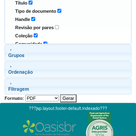
Título
Tipo de documento
Handle
Revisão por pares
Coleção
Comunidade
Grupos
Ordenação
Filtragem
Formato:
???jsp.layout.footer-default.indexado???