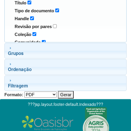
Título
Tipo de documento
Handle
Revisão por pares
Coleção
Comunidade
Grupos
Ordenação
Filtragem
Formato:
???jsp.layout.footer-default.indexado???