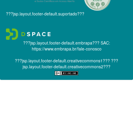
???jsp.layout.footer-default.suportado???
???jsp.layout.footer-default.embrapa???
SAC:
https://www.embrapa.br/fale-conosco
???jsp.layout.footer-default.creativecommons1???
???
jsp.layout.footer-default.creativecommons2???