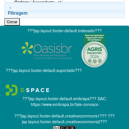
Ordem:
Filtragem
???jsp.layout.footer-default.indexado???
???jsp.layout.footer-default.suportado???
???jsp.layout.footer-default.embrapa???
SAC:
https://www.embrapa.br/fale-conosco
???jsp.layout.footer-default.creativecommons1???
???
jsp.layout.footer-default.creativecommons2???