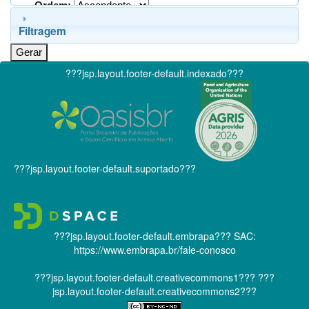
Ordem:
Filtragem
???jsp.layout.footer-default.indexado???
???jsp.layout.footer-default.suportado???
???jsp.layout.footer-default.embrapa???
SAC:
https://www.embrapa.br/fale-conosco
???jsp.layout.footer-default.creativecommons1???
???
jsp.layout.footer-default.creativecommons2???