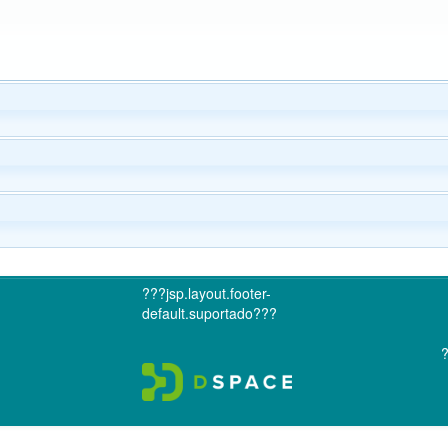
???jsp.layout.footer-
default.suportado???
?