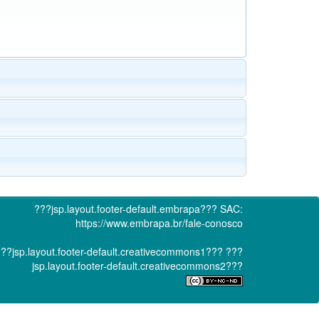
???jsp.layout.footer-default.embrapa???
SAC:
https://www.embrapa.br/fale-conosco
??jsp.layout.footer-default.creativecommons1???
???
jsp.layout.footer-default.creativecommons2???