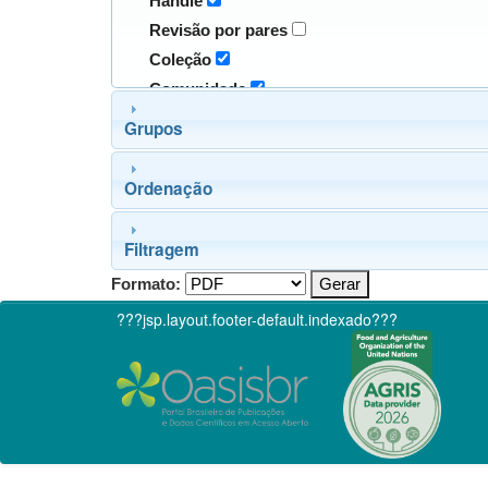
Handle
Revisão por pares
Coleção
Comunidade
Grupos
Ordenação
Filtragem
Formato:
???jsp.layout.footer-default.indexado???